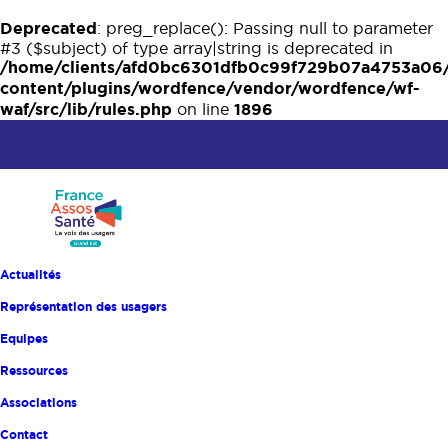
Deprecated
: preg_replace(): Passing null to parameter
#3 ($subject) of type array|string is deprecated in
/home/clients/afd0bc6301dfb0c99f729b07a4753a06
content/plugins/wordfence/vendor/wordfence/wf-
waf/src/lib/rules.php
1896
on line
Actualités
GROUPE D'ÉCHANGES ET DE PRATIQUES
Représentation des usagers
Equipes
Accueil
Catalogue des formations
Ressources
Groupe d’échanges et d’analyse de pratiques
Associations
Groupe d’échanges et
Contact