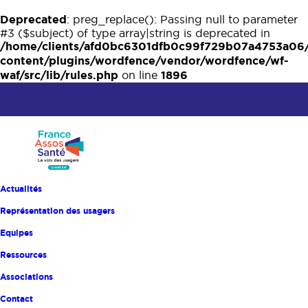
Deprecated
: preg_replace(): Passing null to parameter
#3 ($subject) of type array|string is deprecated in
/home/clients/afd0bc6301dfb0c99f729b07a4753a06
content/plugins/wordfence/vendor/wordfence/wf-
waf/src/lib/rules.php
1896
on line
Actualités
RU EN ÉTABLISSEMENT DE SANTÉ
Représentation des usagers
Equipes
Accueil
Catalogue des formations
Ressources
Renforcer la sécurité du patient
Associations
Renforcer la sécurité du
Contact