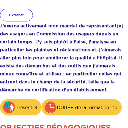
patient
Extranet
J’exerce activement mon mandat de représentant(e)
des usagers en Commission des usagers depuis un
certain temps. J’y suis plutôt à l’aise, j’analyse en
particulier les plaintes et réclamations et, j’aimerais
aller plus loin pour améliorer la qualité à l’hôpital. Il
existe des démarches et des outils que j’aimerais
mieux connaître et utiliser : en particulier celles qui
entrent dans le champ de la sécurité, telle que la
démarche de certification d’un établissement.
Présentiel
DURÉE de la formation : 1J
OBJECTIFS PÉDAGOGIQUES