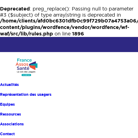
Deprecated
: preg_replace(): Passing null to parameter
#3 ($subject) of type array|string is deprecated in
/home/clients/afd0bc6301dfb0c99f729b07a4753a06
content/plugins/wordfence/vendor/wordfence/wf-
waf/src/lib/rules.php
1896
on line
Actualités
RU EN AVANT !
Représentation des usagers
Equipes
Accueil
Catalogue des formations
RU, en avant !
Ressources
RU, en avant !
Associations
Contact