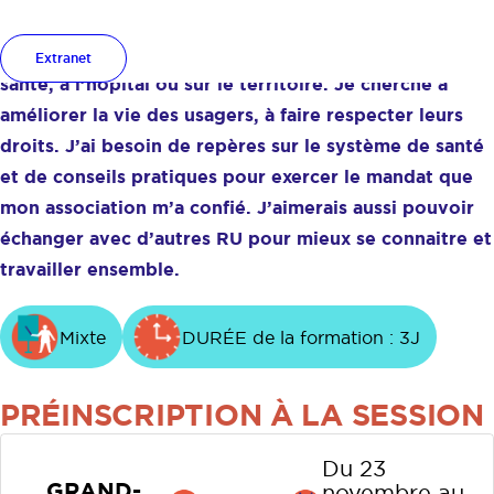
J’ai été récemment nommé(e) représentant(e) des
usagers (RU) dans les instances de démocratie en
Extranet
santé, à l’hôpital ou sur le territoire. Je cherche à
améliorer la vie des usagers, à faire respecter leurs
droits. J’ai besoin de repères sur le système de santé
et de conseils pratiques pour exercer le mandat que
mon association m’a confié. J’aimerais aussi pouvoir
échanger avec d’autres RU pour mieux se connaitre et
travailler ensemble.
Mixte
DURÉE de la formation : 3J
PRÉINSCRIPTION À LA SESSION
Du 23
GRAND-
novembre au