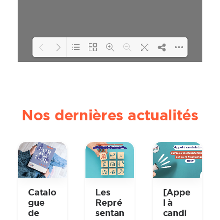
Loading PDF 101% ...
Nos dernières actualités
Catalo
Les
[Appe
gue
Repré
l à
de
sentan
candi