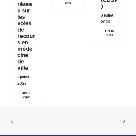
(CDSP
résea
suite
)
u sur
3 juillet
les
2026
voies
de
Lire la 
recour
suite
s en
méde
cine
de
ville
1 juillet
2026
Lire la 
suite