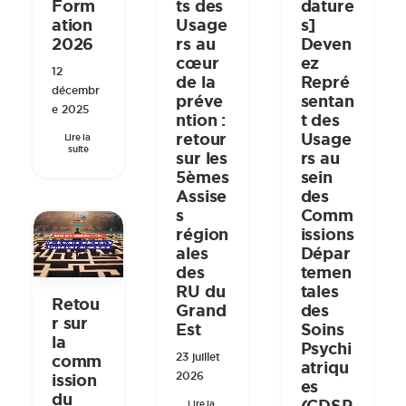
Form
ts des
dature
ation
Usage
s]
2026
rs au
Deven
cœur
ez
12
de la
Repré
décembr
préve
sentan
e 2025
ntion :
t des
retour
Usage
Lire la 
suite
sur les
rs au
5èmes
sein
Assise
des
s
Comm
région
issions
ales
Dépar
des
temen
RU du
tales
Retou
Grand
des
r sur
Est
Soins
la
Psychi
23 juillet
comm
atriqu
2026
ission
es
du
Lire la 