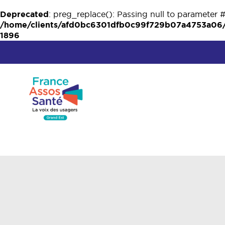
Deprecated
: preg_replace(): Passing null to parameter #
/home/clients/afd0bc6301dfb0c99f729b07a4753a06/w
1896