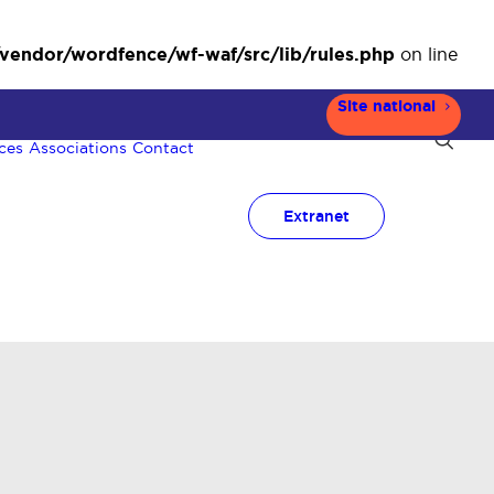
ndor/wordfence/wf-waf/src/lib/rules.php
on line
Site national
ces
Associations
Contact
Extranet