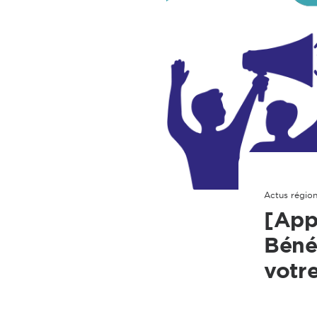
Actus région
[App
Béné
votr