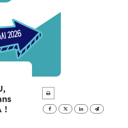
U,
ans
 !